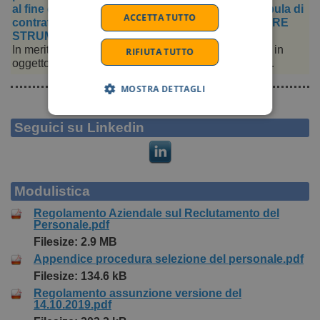
al fine di individuare personale idoneo per la stipula di
ACCETTA TUTTO
contratti a tempo indeterminato quale INFERMIERE
STRUMENTISTA DI SALA OPERATORIA
In merito alla convocazione dell'avviso di selezione in
RIFIUTA TUTTO
oggetto, SI COMUNICA CHE la prova SCRITTA …
MOSTRA DETTAGLI
Seguici su Linkedin
Modulistica
Regolamento Aziendale sul Reclutamento del
Personale.pdf
Filesize: 2.9 MB
Appendice procedura selezione del personale.pdf
Filesize: 134.6 kB
Regolamento assunzione versione del
14.10.2019.pdf