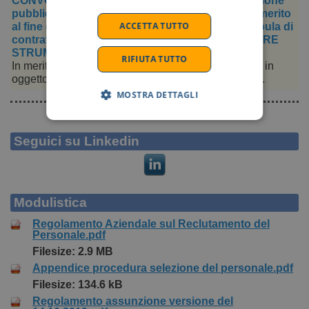
CONVOCAZIONE :Avviso di lavoro tramite selezione
pubblica per la creazione di una Graduatoria di merito
ACCETTA TUTTO
al fine di individuare personale idoneo per la stipula di
contratti a tempo indeterminato quale INFERMIERE
STRUMENTISTA DI SALA OPERATORIA
RIFIUTA TUTTO
In merito alla convocazione dell'avviso di selezione in
oggetto, SI COMUNICA CHE la prova SCRITTA …
MOSTRA DETTAGLI
Seguici su Linkedin
Modulistica
Regolamento Aziendale sul Reclutamento del
Personale.pdf
Filesize: 2.9 MB
Appendice procedura selezione del personale.pdf
Filesize: 134.6 kB
Regolamento assunzione versione del