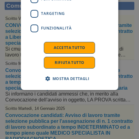
Comunicazioni
TARGETING
Scritto Venerdì, 14 Marzo 2025
CONVOCAZIONE CANDIDATI:Avviso di lavoro tramite
FUNZIONALITÀ
selezione pubblica per l'assegnazione di n. 1 contratto
a Libero Professionale con P.IVA quale Medico
specialista in OFTALMOLOGIA
ACCETTA TUTTO
Si cmunica ai candidati ammessi relativa all' Avviso di
lavoro tramite selezione pubblica per l'assegnazione…
RIFIUTA TUTTO
Scritto Mercoledì, 12 Marzo 2025
Convocazione candidati: Avviso di lavoro tramite
selezione pubblica per l'assegnazione di n. 1 contratto
MOSTRA DETTAGLI
a tempo indeterminato di Dirigente Alta
specializzazione quale Medico di Direzione Sanitaria
Si informano i candidati ammessi che, in merito alla
Convocazione dell'avviso in oggetto, LA PROVA scritta…
Scritto Martedì, 14 Gennaio 2025
Convocazione candidati: Avviso di lavoro tramite
selezione pubblica per l'assegnazione di n. 1 contratto
di lavoro subordinato a tempo INDETERMINATO ed a
tempo pieno quale MEDICO SPECIALISTA IN
RADIODIAGNOSTICA