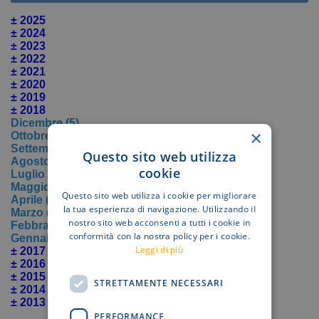
± 2025
± 2024
± 2023
± 2022
± 2021
± 2020
± 2019
± 2018
Dicembre (5)
×
Ottobre (1)
Settembre (4)
Questo sito web utilizza
Agosto (4)
cookie
Luglio (3)
Maggio (11)
Questo sito web utilizza i cookie per migliorare
Aprile (6)
la tua esperienza di navigazione. Utilizzando il
Marzo (6)
nostro sito web acconsenti a tutti i cookie in
Febbraio (2)
conformità con la nostra policy per i cookie.
Gennaio (6)
Leggi di più
± 2017
± 2016
± 2015
STRETTAMENTE NECESSARI
± 2014
± 2013
PERFORMANCE