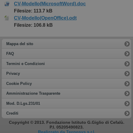
CV-Modello(MicrosoftWord).doc
Filesize: 113.7 kB
CV-Modello(OpenOffice).odt
Filesize: 106.8 kB
Mappa del sito
FAQ
Termini e Condizioni
Privacy
Cookie Policy
Amministrazione Trasparente
Mod. D.Lgs.231/01
Crediti
Copyright © 2013. Fondazione Istituto G.Giglio di Cefalù.
P.I. 05205490823.
Realizzato da Tecnosys s.r.l.