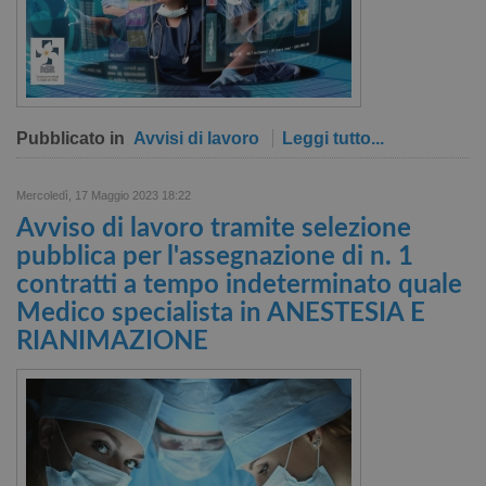
Pubblicato in
Avvisi di lavoro
Leggi tutto...
Mercoledì, 17 Maggio 2023 18:22
Avviso di lavoro tramite selezione
pubblica per l'assegnazione di n. 1
contratti a tempo indeterminato quale
Medico specialista in ANESTESIA E
RIANIMAZIONE