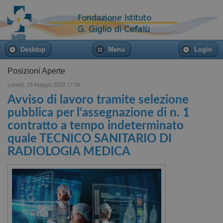
Desktop
Menu
Login
Posizioni Aperte
Lunedì, 29 Maggio 2023 17:09
Avviso di lavoro tramite selezione
pubblica per l'assegnazione di n. 1
contratto a tempo indeterminato
quale TECNICO SANITARIO DI
RADIOLOGIA MEDICA