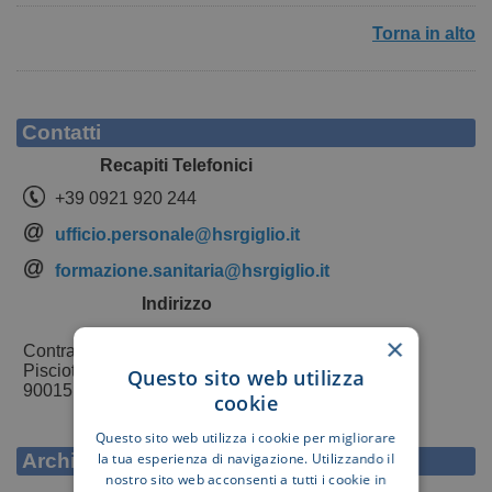
Torna in alto
Contatti
Recapiti Telefonici
+39 0921 920 244
ufficio.personale@hsrgiglio.it
formazione.sanitaria@hsrgiglio.it
Indirizzo
×
Contrada Pietrapollastra
Pisciotto
Questo sito web utilizza
90015 Cefalù (PA)
cookie
Questo sito web utilizza i cookie per migliorare
la tua esperienza di navigazione. Utilizzando il
Archivio Posizioni
nostro sito web acconsenti a tutti i cookie in